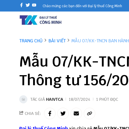
Chào mừng các bạn đến với Đại lý thuế Công Minh
TRANG CHỦ
BÀI VIẾT
MẪU 07/KK-TNCN BAN HÀNH 
Mẫu 07/KK-TNCN
Thông tư 156/2
TÁC GIẢ
HAIVTCA
18/07/2024
1 PHÚT ĐỌC
CHIA SẺ:
Đại lý thuế
Công Minh
xin chia sẻ
Mẫu 07/KK-TNC