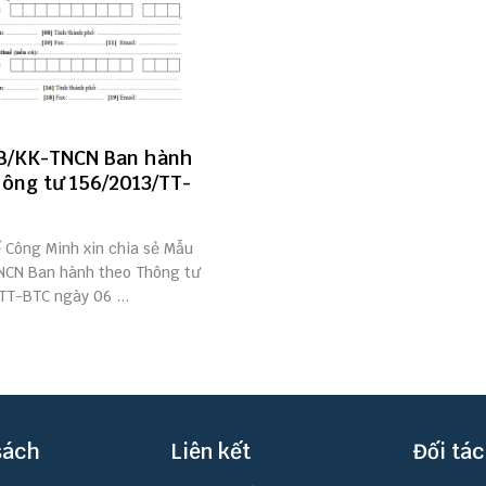
B/KK-TNCN Ban hành
ông tư 156/2013/TT-
ế Công Minh xin chia sẻ Mẫu
CN Ban hành theo Thông tư
TT-BTC ngày 06 ...
sách
Liên kết
Đối tác