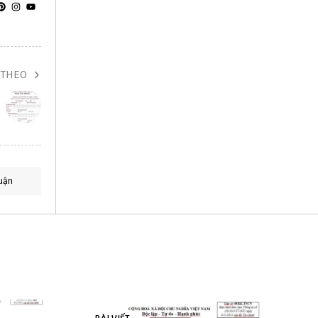
 THEO
uận