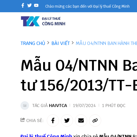
Chào mừng các bạn đến với Đại lý thuế Công Minh
TRANG CHỦ
BÀI VIẾT
MẪU 04/NTNN BAN HÀNH THE
Mẫu 04/NTNN Ba
tư 156/2013/TT-
TÁC GIẢ
HAIVTCA
19/07/2024
1 PHÚT ĐỌC
CHIA SẺ:
Đại lý thuế
Công Minh
xin chia sẻ
Mẫu 04/NTNN
B