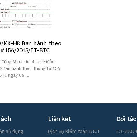
A/KK-HĐ Ban hành theo
ư 156/2013/TT-BTC
ế Công Minh xin chia sẻ Mẫu
 Ban hành theo Thông tư 156
TC ngày 06 ...
sách
Liên kết
Đối tác
ản sử dụng
Dịch vụ kiểm toán BTCT
ES GROU