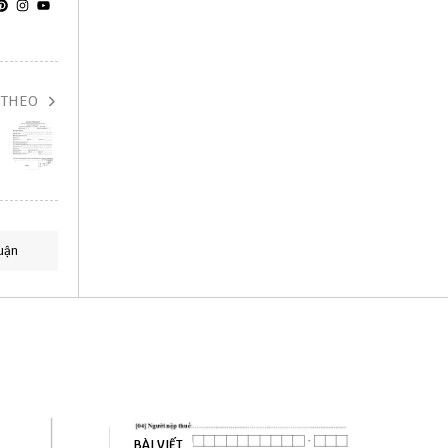
 THEO
uận
BÀI VIẾT