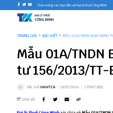
Chào mừng các bạn đến với Đại lý thuế Công Minh
TRANG CHỦ
BÀI VIẾT
MẪU 01A/TNDN BAN HÀNH TH
Mẫu 01A/TNDN B
tư 156/2013/TT-
TÁC GIẢ
HAIVTCA
19/07/2024
2 PHÚT ĐỌC
CHIA SẺ:
Đại lý thuế
Công Minh
xin chia sẻ
Mẫu 01A/TNDN