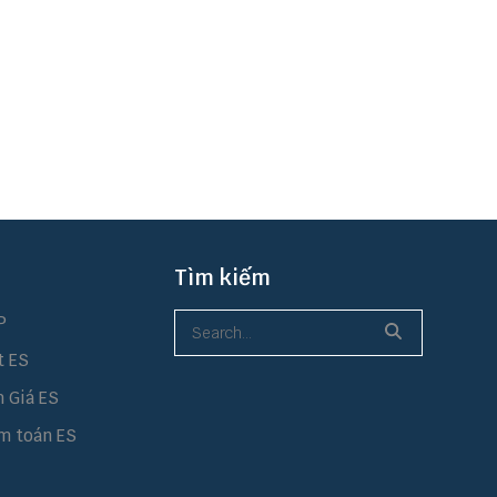
Tìm kiếm
P
t ES
h Giá ES
m toán ES