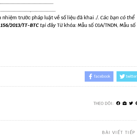
...................................
.............,....................
 nhiệm trước pháp luật về số liệu đã khai ./.
Các bạn có thể
 156/2013/TT-BTC
tại đây
Từ khóa: Mẫu số 01A/TNDN, Mẫu số
facebook
twitter
THEO DÕI:
BÀI VIẾT TIẾP