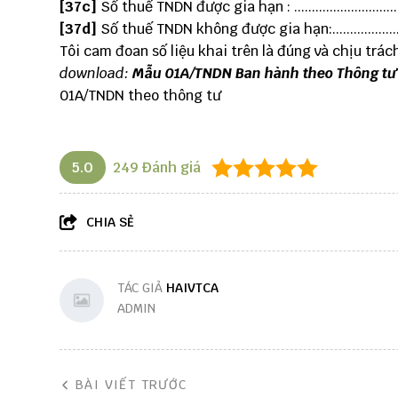
[37c]
Số thuế TNDN được gia hạn : ......................................
[37d]
Số thuế TNDN không được gia hạn:..............................
Tôi cam đoan số liệu khai trên là đúng và chịu trách
download:
Mẫu 01A/TNDN Ban hành theo Thông tư
01A/TNDN theo thông tư
5.0
249
Đánh giá
CHIA SẺ
TÁC GIẢ
HAIVTCA
ADMIN
BÀI VIẾT TRƯỚC