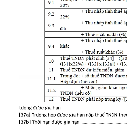
tượng được gia hạn
[37a]
Trường hợp được gia hạn nộp thuế TNDN theo : ...........
[37b]
Thời hạn được gia hạn: ...............................................