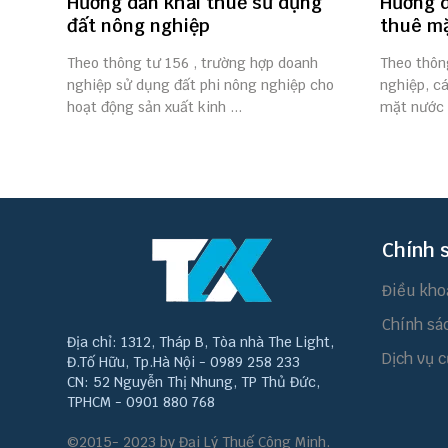
Hướng dẫn khai thuế sử dụng
Hướng d
đất nông nghiệp
thuê m
Theo thông tư 156 , trường hợp doanh
Theo thôn
nghiệp sử dụng đất phi nông nghiệp cho
nghiệp, cá
hoạt động sản xuất kinh ...
mặt nước đ
Chính 
Điều kho
Chính sá
Địa chỉ: 1312, Tháp B, Tòa nhà The Light,
Dịch vụ c
Đ.Tố Hữu, Tp.Hà Nội - 0989 258 233
CN: 52 Nguyễn Thị Nhung, TP Thủ Đức,
TPHCM - 0901 880 768
©2015- 2023 by Đại Lý Thuế Công Minh.