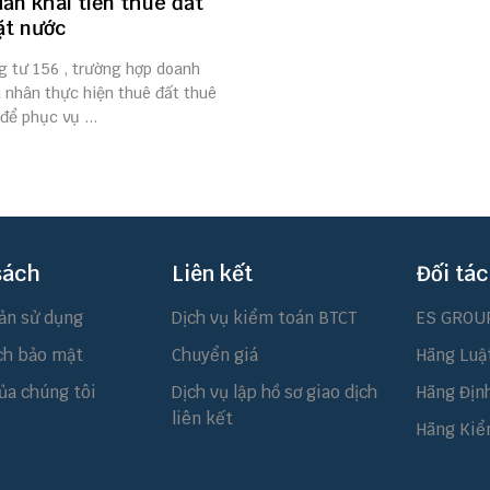
ẫn khai tiền thuê đất
ặt nước
g tư 156 , trường hợp doanh
 nhân thực hiện thuê đất thuê
ể phục vụ ...
sách
Liên kết
Đối tác
ản sử dụng
Dịch vụ kiểm toán BTCT
ES GROU
ch bảo mật
Chuyển giá
Hãng Luậ
ủa chúng tôi
Dịch vụ lập hồ sơ giao dịch
Hãng Địn
liên kết
Hãng Kiể