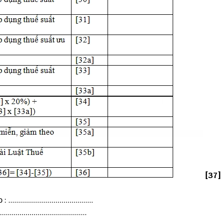
[37]
................................
.....................................