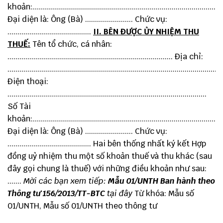
khoản:...............................................................................................
Đại diện là: Ông (Bà) ........................ Chức vụ:
..........................................
II. BÊN ĐƯỢC ỦY NHIỆM THU
THUẾ:
Tên tổ chức, cá nhân:
................................................................................... Địa chỉ:
.........................................................................................................
Điện thoại:
....................................................................................................
Số Tài
khoản:...............................................................................................
Đại diện là: Ông (Bà) ........................ Chức vụ:
.......................................... Hai bên thống nhất ký kết Hợp
đồng uỷ nhiệm thu một số khoản thuế và thu khác (sau
đây gọi chung là thuế) với những điều khoản như sau:
.......
Mời các bạn xem tiếp:
Mẫu 01/UNTH Ban hành theo
Thông tư 156/2013/TT-BTC
tại đây
Từ khóa: Mẫu số
01/UNTH, Mẫu số 01/UNTH theo thông tư