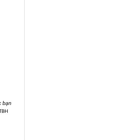
c bạn
/TBH