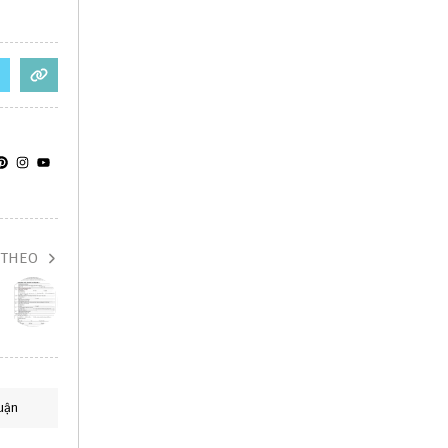
 THEO
uận