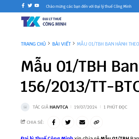
Chào mừng các bạn đến với Đại lý thuế Công Minh
TRANG CHỦ
BÀI VIẾT
MẪU 01/TBH BAN HÀNH THEO
Mẫu 01/TBH Ban
156/2013/TT-BT
TÁC GIẢ
HAIVTCA
19/07/2024
1 PHÚT ĐỌC
CHIA SẺ:
Đại lý thuế
Công Minh
xin chia sẻ
Mẫu 01/TBH
Ban