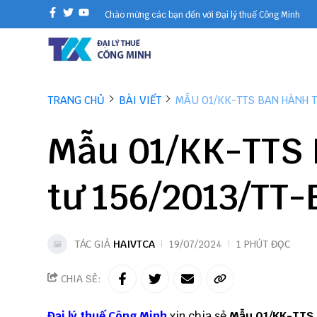
Chào mừng các bạn đến với Đại lý thuế Công Minh
TRANG CHỦ
BÀI VIẾT
MẪU 01/KK-TTS BAN HÀNH T
Mẫu 01/KK-TTS 
tư 156/2013/TT-
TÁC GIẢ
HAIVTCA
19/07/2024
1 PHÚT ĐỌC
CHIA SẺ:
Đại lý thuế
Công Minh
xin chia sẻ
Mẫu 01/KK-TTS