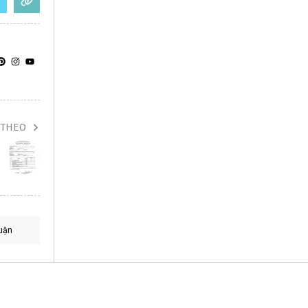
 THEO
uận