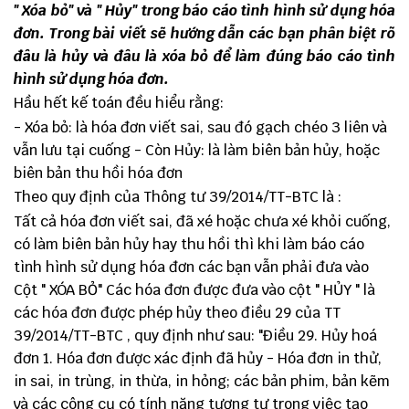
" Xóa bỏ" và " Hủy" trong báo cáo tình hình sử dụng hóa
đơn. Trong bài viết sẽ hướng dẫn các bạn phân biệt rõ
đâu là hủy và đâu là xóa bỏ để làm đúng báo cáo tình
hình sử dụng hóa đơn.
Hầu hết kế toán đều hiểu rằng:
- Xóa bỏ: là hóa đơn viết sai, sau đó gạch chéo 3 liên và
vẫn lưu tại cuống - Còn Hủy: là làm biên bản hủy,
hoặc
biên bản thu hồi hóa đơn
Theo quy định của
Thông tư 39/2014/TT-BTC
là :
Tất cả hóa đơn viết sai, đã xé hoặc chưa xé khỏi cuống,
có làm biên bản hủy hay thu hồi thì khi làm báo cáo
tình hình sử dụng hóa đơn các bạn vẫn phải đưa vào
Cột " XÓA BỎ" Các hóa đơn được đưa vào cột " HỦY " là
các hóa đơn được phép hủy theo điều 29 của TT
39/2014/TT-BTC , quy định như sau: "Điều 29. Hủy hoá
đơn 1. Hóa đơn được xác định đã hủy - Hóa đơn in thử,
in sai, in trùng, in thừa, in hỏng; các bản phim, bản kẽm
và các công cụ có tính năng tương tự trong việc tạo