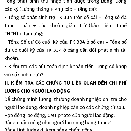
Tổng phát sinh thu nhập tính được trong Bảng lương
các kỳ (Lương tháng + Phụ cấp + tăng ca);
- Tổng số phát sinh Nợ TK 334 trên số cái = Tổng số đã
thanh toán + các khoản giảm trừ (bảo hiểm, thuế
TNCN) + tạm ứng;
- Tổng Số dư Có cuối kỳ của TK 334 ở sổ cái = Tổng số
dư Có cuối kỳ của TK 334 ở bảng cân đối phát sinh tài
khoản;
- Kiểm tra các bút toán định khoản tiền lương có khớp
với sổ sách chưa?
II. KIỂM TRA CÁC CHỨNG TỪ LIÊN QUAN ĐẾN CHI PHÍ
LƯƠNG CHO NGƯỜI LAO ĐỘNG
Để chứng minh lương, thưởng doanh nghiệp chi trả cho
người lao động, doanh nghiệp cần có các chứng từ sau:
Hợp đồng lao động, CMT photo của người lao động,
Bảng chấm công cho người lao động hàng tháng,
Bảng tính lương đi kèm bảng chấm công,