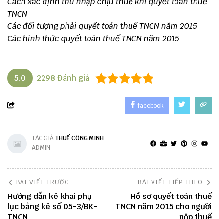
Cách xác định thu nhập chịu thuế khi quyết toán thuế
TNCN
Các đối tượng phải quyết toán thuế TNCN năm 2015
C
ác hình thức quyết toán thuế TNCN năm 2015
5.0
2298
Đánh giá
facebook
TÁC GIẢ
THUẾ CÔNG MINH
ADMIN
BÀI VIẾT TRƯỚC
BÀI VIẾT TIẾP THEO
Hướng dẫn kê khai phụ
Hồ sơ quyết toán thuế
lục bảng kê số 05-3/BK-
TNCN năm 2015 cho người
TNCN
nộp thuế