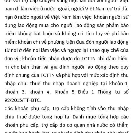
đổi với trợ cấp chuyển vùng một lần đối với người Việt
nam đi làm việc ở nước ngoài, người Việt Nam cư trú dài
hạn ờ nước ngoài về Việt Nam làm việc; khoản người sử
dụng lao động mua cho người lao động sản phẩm bảo
hiểm không bát buộc và không có tích lũy về phí bảo
hiểm; khoản chi về phương tiện đưa đón người lao động
từ nơi ờ đến nơi làm việc và ngược lại theo quy chế của
đơn vị.; khoản tiền nhận được do TCTTN chi đám hiểu,
hi cho bản thân và gia đình người lao động theo quy
định chung cùa TCTTN và phù hợp với mức xác định thu
nhập chịu thuế thu nhập doanh nghiệp tại khoản 1,
khoản 3, khoản 4, Khoản 5 Điều 1 Thông tư số
92/2015/TT-BTC.
Các khoản phụ cấp, trợ cấp không tính vào thu nhập
chịu thuế được tong họp tại Danh mục tổng hợp các
khoản phụ cấp, trợ cấp do cơ quan nhà nước có thẩm