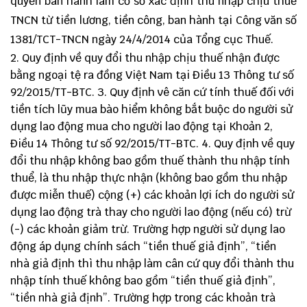
quyền ban hành làm cơ sờ xác định thu nhập chịu thuế
TNCN từ tiền lương, tiền công, ban hành tại Công văn số
1381/TCT-TNCN ngày 24/4/2014 của Tổng cục Thuế.
2. Quy định về quy đổi thu nhập chịu thuế nhận được
bằng ngoại tệ ra đồng Việt Nam tại Điều 13
Thông tư số
92/2015/TT-BTC
. 3. Quy định vê căn cứ tính thuế đối với
tiền tích lũy mua bào hiểm không bắt buộc do người sử
dụng lao động mua cho người lao động tại Khoản 2,
Điều 14
Thông tư số 92/2015/TT-BTC
. 4. Quy định về quy
đổi thu nhập không bao gồm thuế thành thu nhập tính
thuể, là thu nhập thực nhận (không bao gồm thu nhập
được miễn thuế) cộng (+) các khoản lợi ích do người sử
dụng lao động trà thay cho người lao động (nếu có) trừ
(-) các khoản giảm trừ. Trường hợp người sử dụng lao
động áp dụng chính sách “tiền thuế giả định”, “tiền
nhà giả định thì thu nhập làm cân cứ quy đổi thành thu
nhập tính thuế không bao gồm “tiền thuế giả định”,
“tiền nhà giả định”. Trường hợp trong các khoản trà