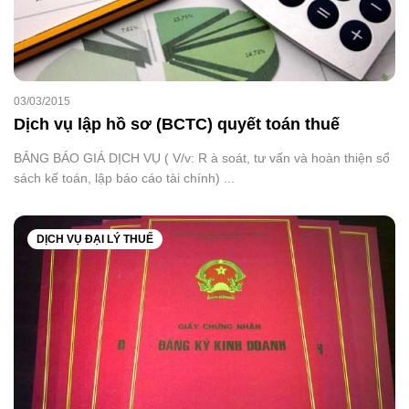
03/03/2015
Dịch vụ lập hồ sơ (BCTC) quyết toán thuế
BẢNG BÁO GIÁ DỊCH VỤ ( V/v: R à soát, tư vấn và hoàn thiện sổ
sách kế toán, lập báo cáo tài chính) ...
DỊCH VỤ ĐẠI LÝ THUẾ