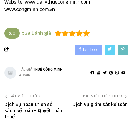
Website:
www.dailythuecongminh.com
–
www.congminh.com.vn
5.0
538
Đánh giá
facebook
TÁC GIẢ
THUẾ CÔNG MINH
ADMIN
BÀI VIẾT TRƯỚC
BÀI VIẾT TIẾP THEO
Dịch vụ hoàn thiện sổ
Dịch vụ giám sát kế toán
sách kế toán - Quyết toán
thuế