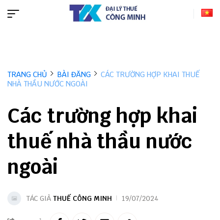
TRANG CHỦ
BÀI ĐĂNG
CÁC TRƯỜNG HỢP KHAI THUẾ
NHÀ THẦU NƯỚC NGOÀI
Các trường hợp khai
thuế nhà thầu nước
ngoài
TÁC GIẢ
THUẾ CÔNG MINH
19/07/2024