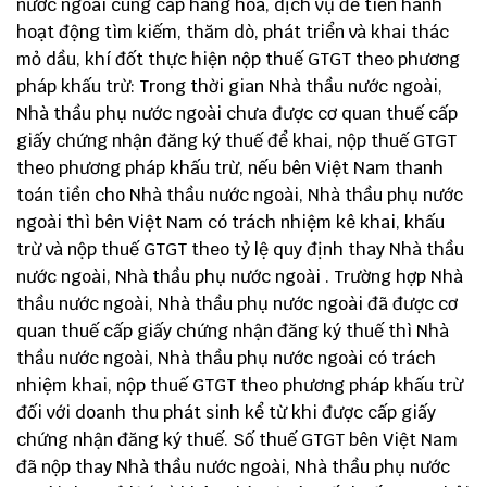
nước ngoài cung cấp hàng hoá, dịch vụ để tiến hành
hoạt động tìm kiếm, thăm dò, phát triển và khai thác
mỏ dầu, khí đốt thực hiện nộp thuế GTGT theo phương
pháp khấu trừ: Trong thời gian Nhà thầu nước ngoài,
Nhà thầu phụ nước ngoài chưa được cơ quan thuế cấp
giấy chứng nhận đăng ký thuế để khai, nộp thuế GTGT
theo phương pháp khấu trừ, nếu bên Việt Nam thanh
toán tiền cho Nhà thầu nước ngoài, Nhà thầu phụ nước
ngoài thì bên Việt Nam có trách nhiệm kê khai, khấu
trừ và nộp thuế GTGT theo tỷ lệ quy định thay Nhà thầu
nước ngoài, Nhà thầu phụ nước ngoài . Trường hợp Nhà
thầu nước ngoài, Nhà thầu phụ nước ngoài đã được cơ
quan thuế cấp giấy chứng nhận đăng ký thuế thì Nhà
thầu nước ngoài, Nhà thầu phụ nước ngoài có trách
nhiệm khai, nộp thuế GTGT theo phương pháp khấu trừ
đối với doanh thu phát sinh kể từ khi được cấp giấy
chứng nhận đăng ký thuế. Số thuế GTGT bên Việt Nam
đã nộp thay Nhà thầu nước ngoài, Nhà thầu phụ nước