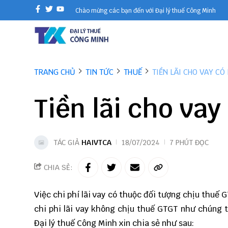
Chào mừng các bạn đến với Đại lý thuế Công Minh
TRANG CHỦ
TIN TỨC
THUẾ
TIỀN LÃI CHO VAY CÓ
Tiền lãi cho vay
TÁC GIẢ
HAIVTCA
18/07/2024
7 PHÚT ĐỌC
CHIA SẺ:
Việc chi phí lãi vay có thuộc đối tượng chịu thuế
chi phi lãi vay không chịu thuế GTGT như chúng t
Đại lý thuế
Công Minh
xin chia sẻ như sau: