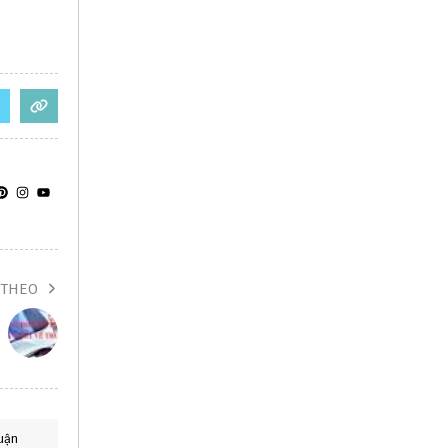
 THEO
uận