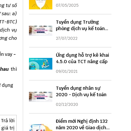
DỤNG
ng tư số
07/05/2025
 sau: a)
/TT-BTC)
Tuyển dụng Trưởng
phòng dịch vụ kế toán
 dịch vụ
năm 2022
ương cho
27/07/2022
iền vay
-
Ứng dụng hỗ trợ kê khai
4.5.0 của TCT nâng cấp
nhau
thì
09/01/2021
ử dụng
Tuyển dụng nhân sự
2020 - Dịch vụ kế toán
02/12/2020
Trả lời
Điểm mới Nghị định 132
năm 2020 về Giao dịch
giá trị