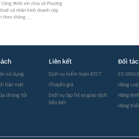
ế Công Minh xin chia sẻ Phương
 thuế cá nhân kinh doanh nộp
 theo thông ...
sách
Liên kết
Đối tác
ản sử dụng
Dịch vụ kiểm toán BTCT
ES GROU
ch bảo mật
Chuyển giá
Hãng Luậ
ủa chúng tôi
Dịch vụ lập hồ sơ giao dịch
Hãng Địn
liên kết
Hãng Kiể