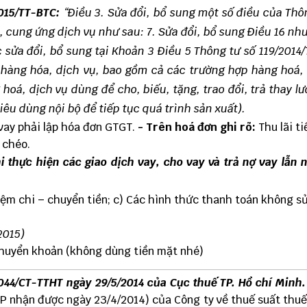
015/TT-BTC
:
“Điều 3. Sửa đổi, bổ sung một số điều của Thô
 cung ứng dịch vụ như sau: 7. Sửa đổi, bổ sung Điều 16 như
 sửa đổi, bổ sung tại Khoản 3 Điều 5 Thông tư số 119/2014
 hàng hóa, dịch vụ, bao gồm cả các trường hợp hàng hoá,
á, dịch vụ dùng để cho, biếu, tặng, trao đổi, trả thay l
iêu dùng nội bộ để tiếp tục quá trình sản xuất).
vay phải lập hóa đơn GTGT.
- Trên hoá đơn ghi rõ:
Thu lãi t
 chéo.
i thực hiện các giao dịch vay, cho vay và trả nợ vay lẫn 
iệm chi – chuyển tiền; c) Các hình thức thanh toán không s
2015)
 chuyển khoản (không dùng tiền mặt nhé)
4044/CT-TTHT ngày 29/5/2014 của Cục thuế TP. Hồ chí Minh.
 nhận được ngày 23/4/2014) của Công ty về thuế suất thuế 