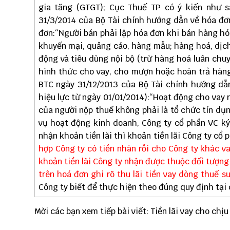
gia tăng (GTGT); Cục Thuế TP có ý kiến như s
31/3/2014 của Bộ Tài chính hướng dẫn về hóa đơ
đơn:“Người bán phải lập hóa đơn khi bán hàng hó
khuyến mại, quảng cáo, hàng mẫu; hàng hoá, dịch 
động và tiêu dùng nội bộ (trừ hàng hoá luân chuy
hình thức cho vay, cho mượn hoặc hoàn trả hàng
BTC ngày 31/12/2013 của Bộ Tài chính hướng dẫ
hiệu lực từ ngày 01/01/2014):“Hoạt động cho vay
của người nộp thuế không phải là tổ chức tín dụn
vụ hoạt động kinh doanh, Công ty cổ phần VC ký
nhận khoản tiền lãi thì khoản tiền lãi Công ty c
hợp Công ty có tiền nhàn rỗi cho Công ty khác v
khoản tiền lãi Công ty nhận được thuộc đối tượng
trên hoá đơn ghi rõ thu lãi tiền vay dòng thuế 
Công ty biết để thực hiện theo đúng quy định tại
Mời các bạn xem tiếp bài viết:
Tiền lãi vay cho chị