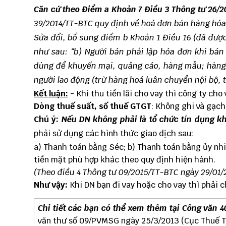
Căn cứ theo Điểm a Khoản 7 Điều 3
Thông tư 26/2
39/2014/TT-BTC quy định về hoá đơn bán hàng hóa,
Sửa đổi, bổ sung điểm b Khoản 1 Điều 16 (đã được
như sau: “b) Người bán phải lập hóa đơn khi bán
dùng để khuyến mại, quảng cáo, hàng mẫu; hàng ho
người lao động (trừ hàng hoá luân chuyển nội bộ, t
Kết luận:
- Khi thu
tiền lãi cho vay
thì công ty cho 
Dòng thuế suất, số thuế GTGT
: Không ghi và gạch
Chú ý:
Nếu DN không phải là tổ chức tín dụng kh
phải sử dụng các hình thức giao dịch sau:
a) Thanh toán bằng Séc; b) Thanh toán bằng ủy nh
tiền mặt phù hợp khác theo quy định hiện hành.
(Theo điều 4 Thông tư 09/2015/TT-BTC ngày 29/01/
Như vậy:
Khi DN bạn đi vay hoặc cho vay thì phải
Chi tiết các bạn có thể xem thêm tại Công văn 
văn thư số 09/PVMSG ngày 25/3/2013 (Cục Thuế TP