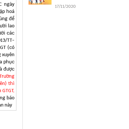
liên kết
C ngày
17/11/2020
lập hoá
dùng để
ười lao
ưới các
013/TT-
TGT (có
g xuyên
ưa phục
và được
Trường
ên) thì
n GTGT,
ng báo
ản này