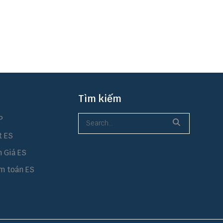
Tìm kiếm
P
t ES
h Giá ES
m toán ES