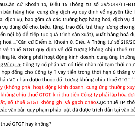
au:Căn cứ Khoản 1b, Điều 16 Thông tư số 39/2014/TT-BT
n bán hàng hóa, cung ứng dịch vụ quy định về nguyên tắc 
a, dịch vụ, bao gồm cả các trường hợp hàng hoá, dịch vụ 
vụ dùng để cho, biếu, tặng, trao đổi, trả thay lương cho ng
ển nội bộ để tiếp tục quá trình sản xuất); xuất hàng hoá d
 hoá.…”Căn cứ Điểm b, Khoản 8, Điều 4 Thông tư số 219/2
n về thuế GTGT quy định về đối tượng không chịu thuế G
 riêng lẻ, không phải hoạt động kinh doanh, cung ứng thườn
g.
Ví dụ 5:
Công ty cổ phần VC có tiền nhàn rỗi tạm thời ch
 hợp đồng cho Công ty T vay tiền trong thời hạn 6 tháng 
ổ phần VC nhận được thuộc đối tượng không chịu thuế GTGT.”.
ay (không phải hoạt dộng kinh doanh, cung ứng thường xuy
 không chịu thuế GTGT, khi thu tiền Công ty phải lập hóa đơ
suất, số thuế GTGT không ghi và gạch chéo.
Cục thuế TP thô
 các văn bản quy phạm pháp luật đã được trích dẫn tại văn b
u thuế GTGT hay không?