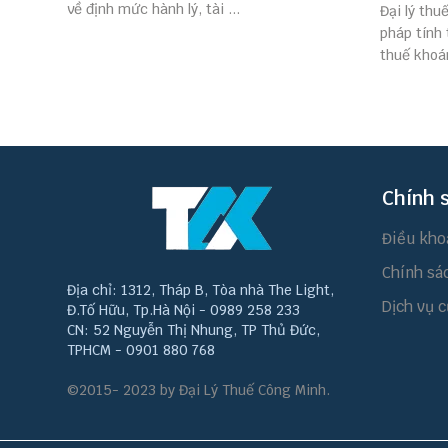
về định mức hành lý, tài ...
Đại lý thu
pháp tính
thuế khoán
Chính 
Điều kho
Chính sá
Địa chỉ: 1312, Tháp B, Tòa nhà The Light,
Dịch vụ c
Đ.Tố Hữu, Tp.Hà Nội - 0989 258 233
CN: 52 Nguyễn Thị Nhung, TP Thủ Đức,
TPHCM - 0901 880 768
©2015- 2023 by Đại Lý Thuế Công Minh.